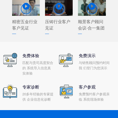



精密五金行业
压铸行业客户
顺景客户顾问
客户见证
见证
会议-合一集团
免费体验
免费演示
匹配与贵司高度契合
与销售顾问预约时间
的 系统导入信息真
我 们登门为您演示
实体验
专家诊断
客户参观
20多年经验的专家提
免费预约客户参观亲
供 企业信息化诊断
临 系统现场体验