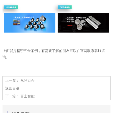
上面就是精密五金案例，有需要了解的朋友可以在官网联系客服咨
询。
上一篇：
永利百合
返回目录
下一篇：
富士智能