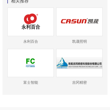
相关推荐
永利百合
凯晟照明
富士智能
吉冈精密