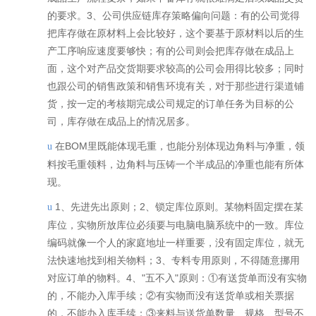
的要求。3、公司供应链库存策略偏向问题：有的公司觉得
把库存做在原材料上会比较好，这个要基于原材料以后的生
产工序响应速度要够快；有的公司则会把库存做在成品上
面，这个对产品交货期要求较高的公司会用得比较多；同时
也跟公司的销售政策和销售环境有关，对于那些进行渠道铺
货，按一定的考核期完成公司规定的订单任务为目标的公
司，库存做在成品上的情况居多。
在BOM里既能体现毛重，也能分别体现边角料与净重，领
u
料按毛重领料，边角料与压铸一个半成品的净重也能有所体
现。
1、先进先出原则；2、锁定库位原则。某物料固定摆在某
u
库位，实物所放库位必须要与电脑电脑系统中的一致。库位
编码就像一个人的家庭地址一样重要，没有固定库位，就无
法快速地找到相关物料；3、专料专用原则，不得随意挪用
对应订单的物料。4、"五不入"原则：①有送货单而没有实物
的，不能办入库手续；②有实物而没有送货单或相关票据
的，不能办入库手续；③来料与送货单数量、规格、型号不