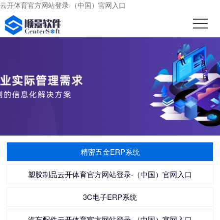
云开体育官方网站登录·（中国）官网入口
精密五金ERP系统
塑胶制品云开体育官方网站登录·（中国）官网入口
3C电子ERP系统
汽车配件云开体育官方网站登录·（中国）官网入口