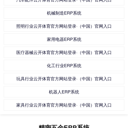
机械制造ERP系统
照明行业云开体育官方网站登录·（中国）官网入口
家用电器ERP系统
医疗器械云开体育官方网站登录·（中国）官网入口
化工行业ERP系统
玩具行业云开体育官方网站登录·（中国）官网入口
机器人ERP系统
家具行业云开体育官方网站登录·（中国）官网入口
精密五金ERP系统