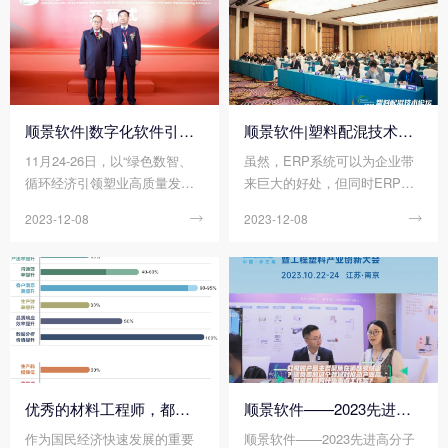
顺景软件|数字化软件引领新材料产业绿色智造新篇章
顺景软件|塑料配混技术论坛上展示数字化的力量
11月24-26日，以“绿色数智、
虽然，ERP系统可以为企业带
循环经济引领塑业高质量发
来巨大的好处，但同时ERP系
展”为主题的2023(第四届)中国
统的运营成本相对来说也比较
2023-12-08

2023-12-08

塑料绿色智造展览会在绍兴正
大，尤其是在当今的这种商业
式拉开帷幕!随着全球环保意识
环境中，降低和控制运营成本
的日益增强，绿色、智能、可
已成为一种必要。因此，我们
持续的生产方式已经成为新材
充分了解清楚ERP系统运营成
料产业发展的重要趋势。在这
本的计算方法，以便帮助企业
个背景下，顺景软件作为一家
降低运营成本并提高生产率。
专注于做新材料产业的数字化
那么您知道ERP系统的运营成
软件企业，带着创新技术和解
本计算包括有哪些方面吗?
决方案，参加了第四届中国塑
优秀的材料工程师，都在跟这个新朋友打交道!
顺景软件——2023先进高分子材料产业高质量发展大会暨工程塑料产业创新大会
料绿色智造展览会。
作为国民经济快速发展的重要
顺景软件——2023先进高分子