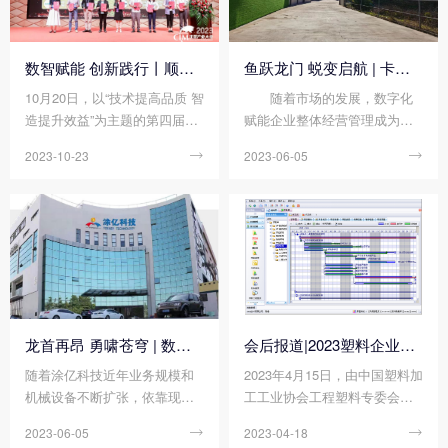
数智赋能 创新践行丨顺景软件荣获中国注塑产业“产品创新奖”
鱼跃龙门 蜕变启航 | 卡帝德塑化集团智慧化工厂项目启动
10月20日，以“技术提高品质 智
随着市场的发展，数字化
造提升效益”为主题的第四届中
赋能企业整体经营管理成为现
国注塑产业创新大会、中国塑
代企业发展必然趋势。为进一
2023-10-23

2023-06-05

协注塑制品专委会2023年年会
步深化企业管理资源转型成
在东莞石碣富盈酒店成功举办!
果、降低管理成本，卡帝德塑
化集团携手顺景软件科技开启
企业数字化升级之旅。 全
方位塑胶原料改性专家...
龙首再昂 勇啸苍穹 | 数字化赋能助力涂亿科技“智”造升级!
会后报道|2023塑料企业数字化工厂建设交流会
随着涂亿科技近年业务规模和
2023年4月15日，由中国塑料加
机械设备不断扩张，依靠现有
工工业协会工程塑料专委会、
的人工管理模式无法满足当前
云开体育官方网站登录·（中
2023-06-05

2023-04-18

管理工作的需要，智能化管
国）官网入口 、InfoCon易肯资