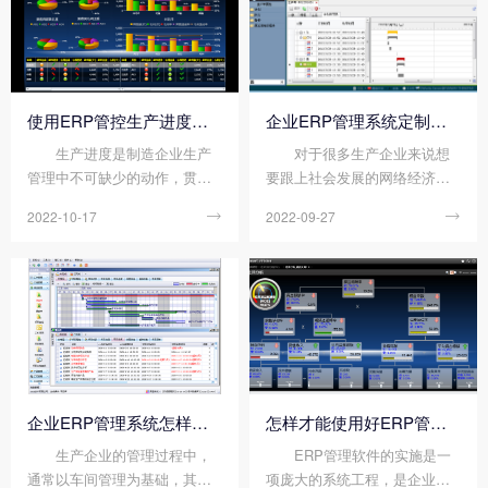
A系统和ERP的区别如下：
（中国）官网入口 小编来说说
含义不同： OA指Office
购买一套ERP系统需要投入...
A...
使用ERP管控生产进度的方法
企业ERP管理系统定制价格高吗?有哪些功能?
生产进度是制造企业生产
对于很多生产企业来说想
管理中不可缺少的动作，贯穿
要跟上社会发展的网络经济浪
于企业生产制造的整个流程。
潮就需要对自身的管理和生产
2022-10-17

2022-09-27

做好生产进度管理，可以确保
不断创新和完善，企业ERP管
产品从原料进厂到出厂交付，
理系统定制能够根据企业自身
做到高效可控，保质保量。下
的生产管理优势来对系统功能
面顺景云开体育官方网站登录·
进行定制服务，最大程度的满
（中国）官网入口 小编来说说
足企业对网络管理软...
使用ERP管控生产进度的...
企业ERP管理系统怎样做好车间管理?
怎样才能使用好ERP管理软件?
生产企业的管理过程中，
ERP管理软件的实施是一
通常以车间管理为基础，其中
项庞大的系统工程，是企业管