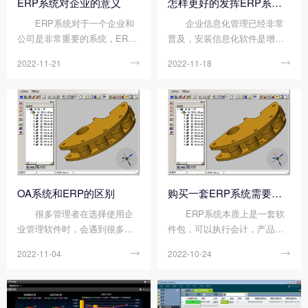
ERP系统对企业的意义
怎样更好的发挥ERP系统优势?
ERP系统对于一个企业和
企业信息化管理已经非常
公司是非常重要的系统，ERP
普及，安装信息化软件是增强
不仅仅是一个软件更重要的是
企业自身竞争力的一种重要手
2022-11-21

2022-11-18

一个管理思想，它实现了企业
段，那么，企业该如何展开信
内部资源和企业相关的外部资
息化管理建设呢?要搞信息化，
源的整合。ERP系统对企业的
很多企业首先会想到ERP，作
意义是什么?以下是顺景云开体
为一种系统化的管理思想和先
育官方网站登录·（中国）官网
进的管理模式，建立...
入口 小编的分享。 从...
OA系统和ERP的区别
购买一套ERP系统需要投入哪些?
很多管理者在选择使用企
ERP系统本质上是一套软
业管理软件时，会遇到很多种
件包，可以执行会计，产品计
类型的软件，特别是OA系统和
划和开发，制造，库存管理，
2022-11-04

2022-10-24

ERP系统总是会搞混淆。下面
销售管理，人力资源和其他业
顺景云开体育官方网站登录·
务任务。很多人选择ERP系统
（中国）官网入口 小编来说说
时关心的就是成本的问题，下
OA系统和ERP的区别。 O
面顺景云开体育官方网站登录·