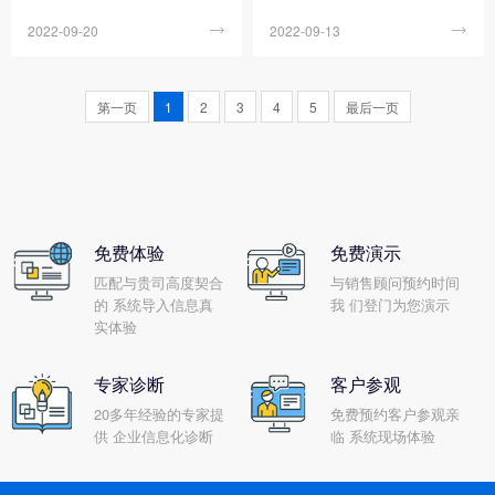
车间管理涉及到生产的下达、
理在原有基础上的改造与升
2022-09-20

2022-09-13

派工、汇报等流程，几乎包含
华，是企业管理的“二次革命”，
了生产的全过程，很繁琐，这
涉及企业内部各部门、各环
也就决定了车间管理必定会困
节，困难多，战线长。在这个
第一页
1
2
3
4
5
最后一页
难重重。那么企业ERP管理系
过程中，强有力的组织保障是
统要怎样做好车间管...
项目实施成功的关键...
免费体验
免费演示
匹配与贵司高度契合
与销售顾问预约时间
的 系统导入信息真
我 们登门为您演示
实体验
专家诊断
客户参观
20多年经验的专家提
免费预约客户参观亲
供 企业信息化诊断
临 系统现场体验