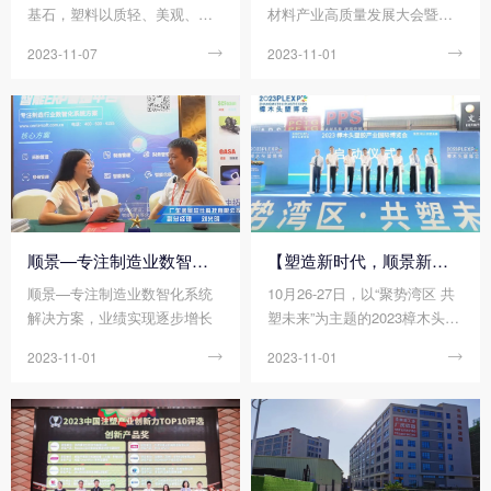
基石，塑料以质轻、美观、易
材料产业高质量发展大会暨工
加工、耐腐蚀、绝缘等各种优
程塑料产业创新大会
2023-11-07

2023-11-01

点支撑起汽车、家电、电子电
气等多个领域轻量化、绿色
化、高端化的发展进程。众所
周知，单一合成树脂一般无法
单独使用，需要进行各种改性
处理，以获得更加优异均衡的
性能，才能真正满足使用要
求。在材料界，没有十全十美
的塑料制品，但有不断追求性
顺景—专注制造业数智化系统解决方案，业绩实现逐步增长
【塑造新时代，顺景新制造】祝贺2023樟木头塑博会圆满落幕!
能完美的配方设计，不经改性
顺景—专注制造业数智化系统
10月26-27日，以“聚势湾区 共
的塑料，注定难堪大用，不会
解决方案，业绩实现逐步增长
塑未来”为主题的2023樟木头塑
是靠谱的产品和商品，作为承
胶产业国际博览会正式拉开帷
接上游合成树脂和下游具体应
2023-11-01

2023-11-01

幕!
用的改性塑料行业，其重要性
自然不言而喻。