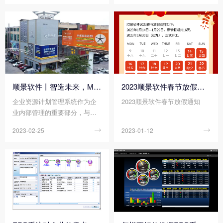
理、数字化信息互联互通的升
讯联合组织的“2023塑料企业数
级迫在眉睫，所以顺景软件科
字化工厂建设交流会”在东莞迎
技为其实现数字化工厂系统的
宾馆顺利举办，来自坚峰新材
迭代升级。借助顺景团队近二
料、日之升、银禧科技、科聚
十年专研制造业数字化管理所
孚、横店得邦、瑞堂塑料等单
积淀的能力和经验，这次的数
位的企业的代表齐聚一堂，就
字化升级将帮助涂亿科技建立
数字化工厂建设的发展趋势、
从订单到出货、从原料到产
顶层设计和应用案例进行了深
顺景软件丨智造未来，MES数字化赋能制造业变革重生！
2023顺景软件春节放假通知
品，全程数字化管理，实现全
入探讨，旨在为塑料改性行业
企业资源计划管理系统作为企
2023顺景软件春节放假通知
链条信息及时交互、数据准确
数字化转型注入新动力。
业内部管理的重要部分，与智
透明，构建全方位的数字化企
能数字化技术融合创新，是现
业管理平台。
2023-02-25

2023-01-12

代企业管理必然趋势。为进一
步深化企业管理资源转型成
果、降低管理成本，申晖五金
携手顺景软件科技开启企业资
源管理数字化升级之旅。