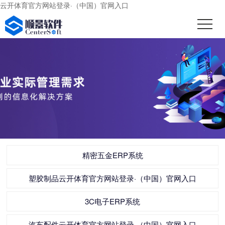
云开体育官方网站登录·（中国）官网入口
精密五金ERP系统
塑胶制品云开体育官方网站登录·（中国）官网入口
3C电子ERP系统
汽车配件云开体育官方网站登录·（中国）官网入口