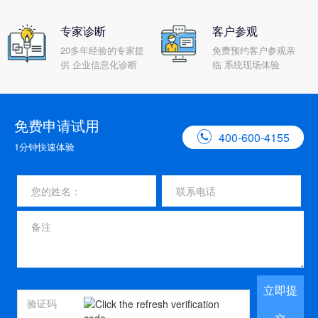
专家诊断
客户参观
20多年经验的专家提
免费预约客户参观亲
供 企业信息化诊断
临 系统现场体验
免费申请试用

400-600-4155
1分钟快速体验
立即提