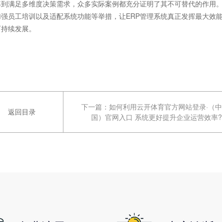
率到满足多维度决策需求，众多实际案例都充分证明了其不可替代的作用
强员工培训以及适配系统功能等举措，让ERP管理系统真正发挥最大效
可持续发展。
下一篇：
如何利用云开体育官方网站登录·（中
返回目录
国）官网入口 系统更好提升企业运营效率?