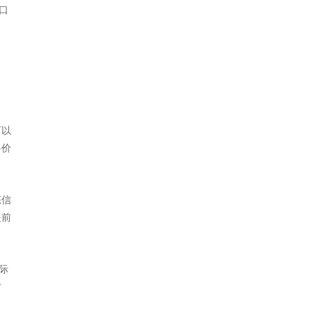
口
可以
料价
态信
提前
际
方