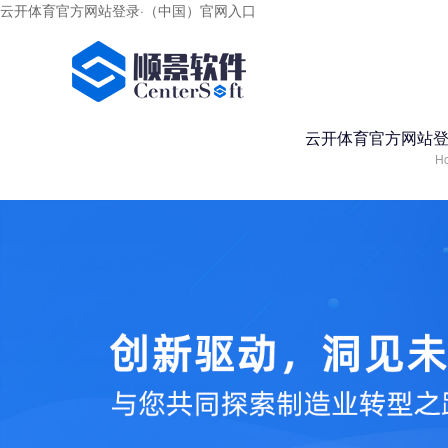
云开体育官方网站登录·（中国）官网入口
云开体育官方网站登
H