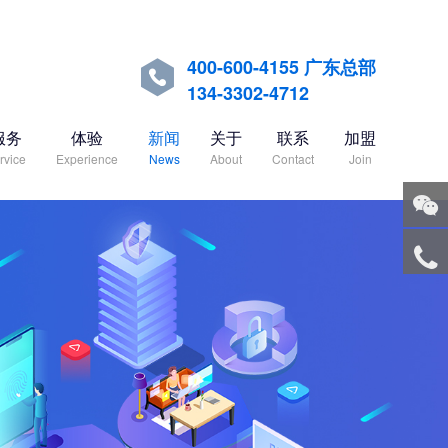
400-600-4155 广东总部

134-3302-4712
服务
体验
新闻
关于
联系
加盟
rvice
Experience
News
About
Contact
Join
关注
微信
服务
热线
回到
顶部