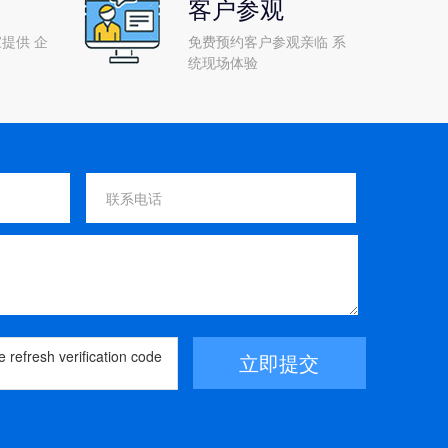
客户参观
提供 企
免费预约客户参观亲临 系
统现场体验
立即提交