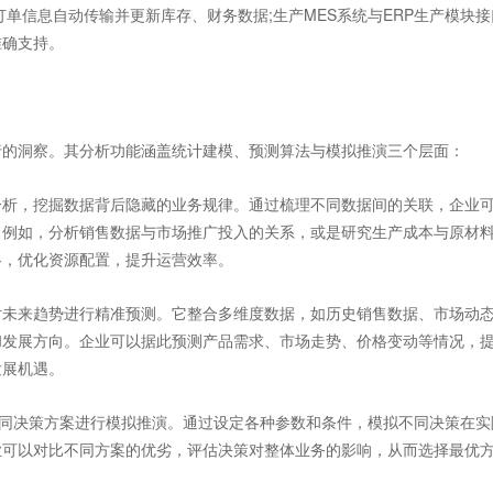
订单信息自动传输并更新库存、财务数据;生产MES系统与ERP生产模块接
准确支持。
的洞察。其分析功能涵盖统计建模、预测算法与模拟推演三个层面：
析，挖掘数据背后隐藏的业务规律。通过梳理不同数据间的关联，企业
。例如，分析销售数据与市场推广投入的关系，或是研究生产成本与原材
略，优化资源配置，提升运营效率。
未来趋势进行精准预测。它整合多维度数据，如历史销售数据、市场动
和发展方向。企业可以据此预测产品需求、市场走势、价格变动等情况，
发展机遇。
不同决策方案进行模拟推演。通过设定各种参数和条件，模拟不同决策在实
业可以对比不同方案的优劣，评估决策对整体业务的影响，从而选择最优
。