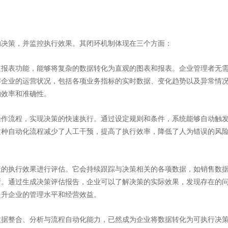
决策，并监控执行效果。其闭环机制体现在三个方面：
报表功能，能够将复杂的数据转化为直观的图表和报表。企业管理者无
解企业的运营状况，包括各项业务指标的实时数据、变化趋势以及异常情
的效率和准确性。
作流程，实现决策的快速执行。通过设定规则和条件，系统能够自动触
这种自动化流程减少了人工干预，提高了执行效率，降低了人为错误的风
的执行效果进行评估。它会持续跟踪与决策相关的各项数据，如销售数
析。通过生成决策评估报告，企业可以了解决策的实际效果，发现存在的
提升企业的管理水平和经营效益。
据整合、分析与流程自动化能力，已然成为企业将数据转化为可执行决