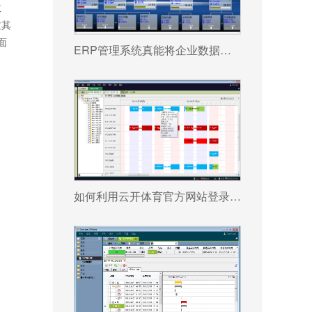
数
过其
面
ERP管理系统真能将企业数据转化为可执行决策吗?
如何利用云开体育官方网站登录·（中国）官网入口 系统更好提升企业运营效率?