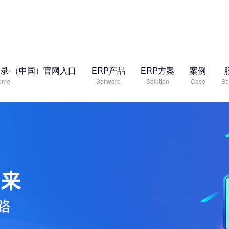
录·（中国）官网入口
ERP产品
ERP方案
案例
ome
Software
Solution
Case
Se