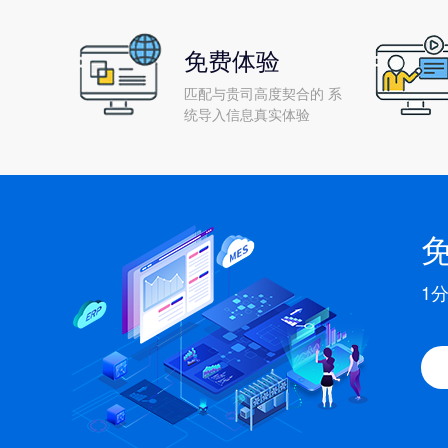
免费体验
匹配与贵司高度契合的 系
统导入信息真实体验
1