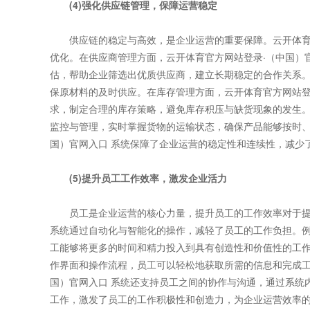
(4)强化供应链管理，保障运营稳定
供应链的稳定与高效，是企业运营的重要保障。云开体育官
优化。在供应商管理方面，云开体育官方网站登录·（中国）
估，帮助企业筛选出优质供应商，建立长期稳定的合作关系
保原材料的及时供应。在库存管理方面，云开体育官方网站登
求，制定合理的库存策略，避免库存积压与缺货现象的发生。
监控与管理，实时掌握货物的运输状态，确保产品能够按时、
国）官网入口 系统保障了企业运营的稳定性和连续性，减少
(5)提升员工工作效率，激发企业活力
员工是企业运营的核心力量，提升员工的工作效率对于提高
系统通过自动化与智能化的操作，减轻了员工的工作负担。
工能够将更多的时间和精力投入到具有创造性和价值性的工作
作界面和操作流程，员工可以轻松地获取所需的信息和完成工
国）官网入口 系统还支持员工之间的协作与沟通，通过系统
工作，激发了员工的工作积极性和创造力，为企业运营效率