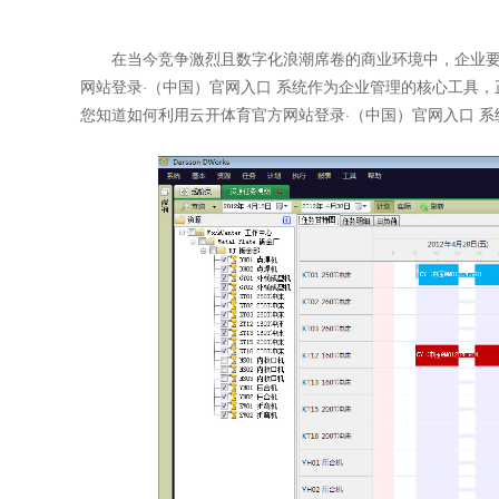
在当今竞争激烈且数字化浪潮席卷的商业环境中，企业要
网站登录·（中国）官网入口 系统作为企业管理的核心工具
您知道如何利用
云开体育官方网站登录·（中国）官网入口 系