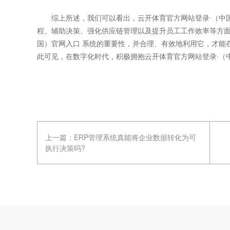
综上所述，我们可以看出，云开体育官方网站登录·（中国
程、辅助决策、强化供应链管理以及提升员工工作效率等方面
国）官网入口 系统的重要性，并合理、有效地利用它，才能
此可见，在数字化时代，积极拥抱云开体育官方网站登录·（
上一篇：
ERP管理系统真能将企业数据转化为可
执行决策吗?