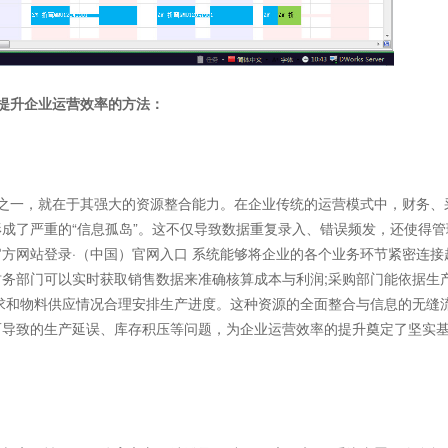
提升企业运营效率的方法：
之一，就在于其强大的资源整合能力。在企业传统的运营模式中，财务、
成了严重的“信息孤岛”。这不仅导致数据重复录入、错误频发，还使得管
方网站登录·（中国）官网入口 系统能够将企业的各个业务环节紧密连接
务部门可以实时获取销售数据来准确核算成本与利润;采购部门能依据生
求和物料供应情况合理安排生产进度。这种资源的全面整合与信息的无缝
而导致的生产延误、库存积压等问题，为企业运营效率的提升奠定了坚实