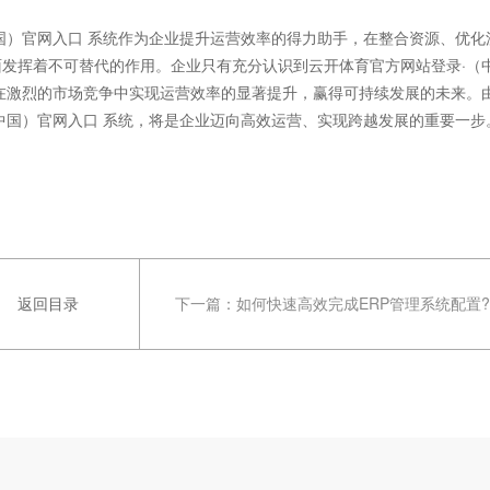
）官网入口 系统作为企业提升运营效率的得力助手，在整合资源、优化
发挥着不可替代的作用。企业只有充分认识到云开体育官方网站登录·（
在激烈的市场竞争中实现运营效率的显著提升，赢得可持续发展的未来。
中国）官网入口 系统，将是企业迈向高效运营、实现跨越发展的重要一步
返回目录
下一篇：
如何快速高效完成ERP管理系统配置?