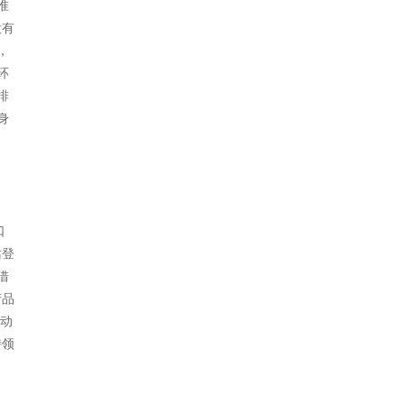
准
没有
，
环
排
身
口
站登
借
产品
场动
持领