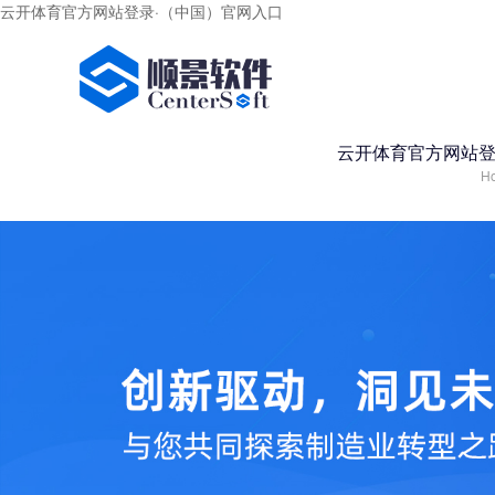
云开体育官方网站登录·（中国）官网入口
云开体育官方网站登
H