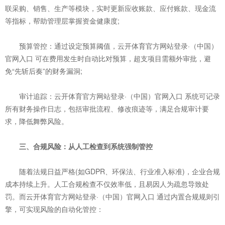
联采购、销售、生产等模块，实时更新应收账款、应付账款、现金流
等指标，帮助管理层掌握资金健康度;
预算管控：通过设定预算阈值，云开体育官方网站登录·（中国）
官网入口 可在费用发生时自动比对预算，超支项目需额外审批，避
免“先斩后奏”的财务漏洞;
审计追踪：云开体育官方网站登录·（中国）官网入口 系统可记录
所有财务操作日志，包括审批流程、修改痕迹等，满足合规审计要
求，降低舞弊风险。
三、合规风险：从人工检查到系统强制管控
随着法规日益严格(如GDPR、环保法、行业准入标准)，企业合规
成本持续上升。人工合规检查不仅效率低，且易因人为疏忽导致处
罚。而云开体育官方网站登录·（中国）官网入口 通过内置合规规则引
擎，可实现风险的自动化管控：