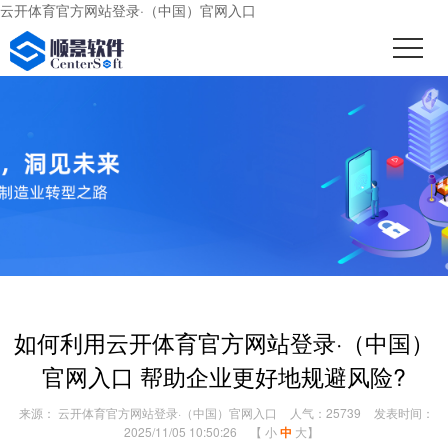
云开体育官方网站登录·（中国）官网入口
如何利用云开体育官方网站登录·（中国）
官网入口 帮助企业更好地规避风险?
来源： 云开体育官方网站登录·（中国）官网入口
人气：25739
发表时间：
2025/11/05 10:50:26
【
小
中
大
】